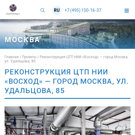
+7 (495) 150-16-37
RU
EN
МОСКВА
Главная
/
Проекты
/
Реконструкция ЦТП НИИ «Восход» — город Москва,
ул. Удальцова, 85
РЕКОНСТРУКЦИЯ ЦТП НИИ
«ВОСХОД» — ГОРОД МОСКВА, УЛ.
УДАЛЬЦОВА, 85