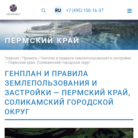
+7 (495) 150-16-37
RU
EN
ПЕРМСКИЙ КРАЙ
Главная
/
Проекты
/
Генплан и правила землепользования и застройки
— Пермский край, Соликамский городской округ
ГЕНПЛАН И ПРАВИЛА
ЗЕМЛЕПОЛЬЗОВАНИЯ И
ЗАСТРОЙКИ — ПЕРМСКИЙ КРАЙ,
СОЛИКАМСКИЙ ГОРОДСКОЙ
ОКРУГ