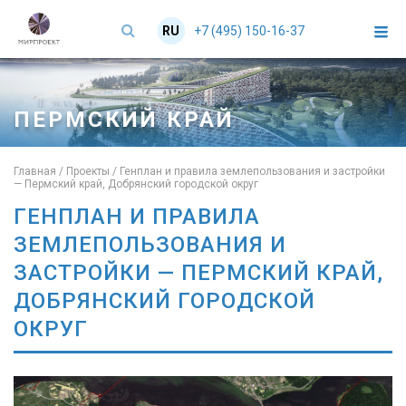
+7 (495) 150-16-37
RU
EN
ПЕРМСКИЙ КРАЙ
Главная
/
Проекты
/
Генплан и правила землепользования и застройки
— Пермский край, Добрянский городской округ
ГЕНПЛАН И ПРАВИЛА
ЗЕМЛЕПОЛЬЗОВАНИЯ И
ЗАСТРОЙКИ — ПЕРМСКИЙ КРАЙ,
ДОБРЯНСКИЙ ГОРОДСКОЙ
ОКРУГ