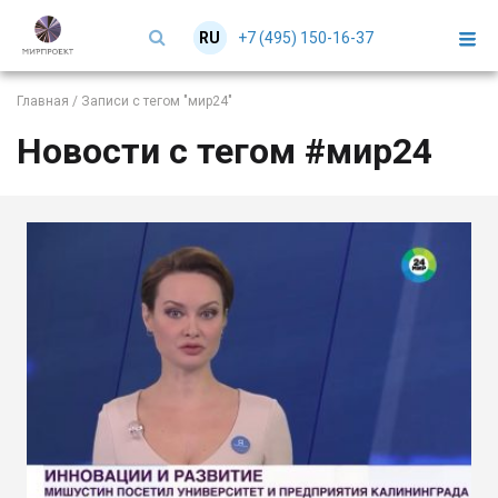
+7 (495) 150-16-37
RU
EN
Главная
/
Записи с тегом "мир24"
Новости с тегом #мир24