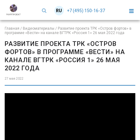
+7 (495) 150-16-37
RU
EN
Главная
/
Видеоматериалы
/
Развитие проекта ТРК «Остров фортов» в
программе «Вести» на канале ВГТРК «Россия 1» 26 мая 2022 года
РАЗВИТИЕ ПРОЕКТА ТРК «ОСТРОВ
ФОРТОВ» В ПРОГРАММЕ «ВЕСТИ» НА
КАНАЛЕ ВГТРК «РОССИЯ 1» 26 МАЯ
2022 ГОДА
27 мая 2022