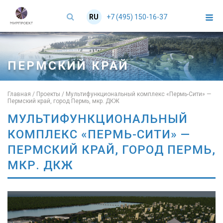
+7 (495) 150-16-37
RU
EN
ПЕРМСКИЙ КРАЙ
Главная
/
Проекты
/
Мультифункциональный комплекс «Пермь-Сити» —
Пермский край, город Пермь, мкр. ДКЖ
МУЛЬТИФУНКЦИОНАЛЬНЫЙ
КОМПЛЕКС «ПЕРМЬ-СИТИ» —
ПЕРМСКИЙ КРАЙ, ГОРОД ПЕРМЬ,
МКР. ДКЖ