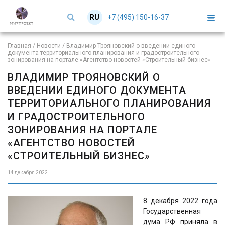
+7 (495) 150-16-37
RU
EN
Главная
/
Новости
/
Владимир Трояновский о введении единого
документа территориального планирования и градостроительного
зонирования на портале «Агентство новостей «Строительный бизнес»
ВЛАДИМИР ТРОЯНОВСКИЙ О
ВВЕДЕНИИ ЕДИНОГО ДОКУМЕНТА
ТЕРРИТОРИАЛЬНОГО ПЛАНИРОВАНИЯ
И ГРАДОСТРОИТЕЛЬНОГО
ЗОНИРОВАНИЯ НА ПОРТАЛЕ
«АГЕНТСТВО НОВОСТЕЙ
«СТРОИТЕЛЬНЫЙ БИЗНЕС»
14 декабря 2022
8 декабря 2022 года
Государственная
дума РФ приняла в