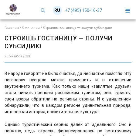
+7 (495) 150-16-37
RU
EN
Главная
/
Сми о нас
/
Строишь гостиницу — получи субсидию
СТРОИШЬ ГОСТИНИЦУ — ПОЛУЧИ
СУБСИДИЮ
20 сентября 2023
В народе говорят: не было счастья, да несчастье помогло. Эту
поговорку всецело можно применить и в отношении
внутреннего туризма. Как только наши «заклятые друзья»
стали чинить препоны российским туристам, они, туристы,
свои взоры обратили на регионы страны. И с удивлением
обнаружили, что в каждом регионе удивительная природа,
интересная история, восхитительная культура.
Однако туристический сервис далёк от идеального. Оно и
понятно, ведь отрасль финансировалась по остаточному