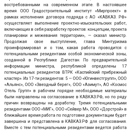
востребованными на современном этапе. В настоявшее
время ООО Градостроительный институт «Мирпроект» в
рамках исполнения договора подряда с АО «КАВКАЗ. РФ»
осуществляет выполнение проектно-изыскательских работ,
включающих в себя разработку проектов: концепции, проекта
планировки и межевания территории», — сказал министр.
Продолжая свое выступление, глава Минтуризма
проинформировал и о том, какая работа проводится с
потенциальными резидентами особой экономической зоны,
созданной в Республике Дагестан. По предварительной
информации министра, республикой определены 17
потенциальных резидентов ВТРК «Каспийский прибрежный
кластер». Из 17-ти резидентов: 5 — ООО «Югинвестгрупп», ООО
«Альянс», ООО «Звездный берег», ООО «Азимут», АО «Космос
Отель Групп» в рабочем порядке необходимые материалы
были направлены на согласование в КАВКАЗ.РФ, но по ряду
причин возвращены на доработку. Тремя потенциальными
резидентами ООО «МИГ», ООО «Сейвер М», ООО «Дорстрой» в
ближайшее время работа по подготовке документации будет
завершена и представлена в КАВКАЗ.РФ для согласования.
Вместе с тем потенциальными резидентами ведется работа