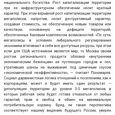
национального богатства. Рост капитализации территории
при ее инфраструктурном обеспечении носит кратный
характер. При этом взрывной рост капитализации территории
мегаполисов, напротив, носит деструктивный характер,
создавая стоимость, не обеспеченную новым товаром или
качеством, основанную на дефиците территорий,
обеспеченных базовым комплексом возможностей. «По сути,
мегаполисы в условиях либерального регулирования
экономики втягивают в себя все доступные ресурсы, при этом
если для США источником является мир, то Москва своим
ростом регионального продукта обязана «внутренним
экономическим беженцам» из пустеющих городов и сел,
утративших шансы на выживание под циничным соусом
«экономической неэффективности», — считает Пономарев.
Социал-дарвинистская логика отношений к поселениям, как к
корпорациям, может и будет иметь один результат —
депопуляция территории до уровня 3-5 мегаполисов, в
которых рабочая сила будет готова отказаться от любых
гарантий, прав и свобод в обмен на минимальную
потребительскую корзину. Вряд ли такая перспектива
соответствует нашему видению будущего России, уверен