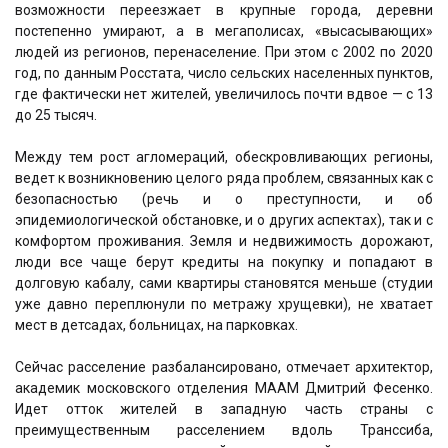
возможности переезжает в крупные города, деревни
постепенно умирают, а в мегаполисах, «высасывающих»
людей из регионов, перенаселение. При этом с 2002 по 2020
год, по данным Росстата, число сельских населенных пунктов,
где фактически нет жителей, увеличилось почти вдвое — с 13
до 25 тысяч.
Между тем рост агломераций, обескровливающих регионы,
ведет к возникновению целого ряда проблем, связанных как с
безопасностью (речь и о преступности, и об
эпидемиологической обстановке, и о других аспектах), так и с
комфортом проживания. Земля и недвижимость дорожают,
люди все чаще берут кредиты на покупку и попадают в
долговую кабалу, сами квартиры становятся меньше (студии
уже давно переплюнули по метражу хрущевки), не хватает
мест в детсадах, больницах, на парковках.
Сейчас расселение разбалансировано, отмечает архитектор,
академик московского отделения МААМ Дмитрий Фесенко.
Идет отток жителей в западную часть страны с
преимущественным расселением вдоль Транссиба,