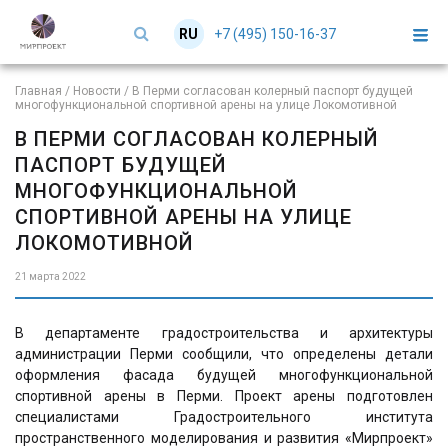
+7 (495) 150-16-37
RU
EN
Главная
/
Новости
/
В Перми согласован колерный паспорт будущей
многофункциональной спортивной арены на улице Локомотивной
В ПЕРМИ СОГЛАСОВАН КОЛЕРНЫЙ
ПАСПОРТ БУДУЩЕЙ
МНОГОФУНКЦИОНАЛЬНОЙ
СПОРТИВНОЙ АРЕНЫ НА УЛИЦЕ
ЛОКОМОТИВНОЙ
21 марта 2022
В департаменте градостроительства и архитектуры
администрации Перми сообщили, что определены детали
оформления фасада будущей многофункциональной
спортивной арены в Перми. Проект арены подготовлен
специалистами Градостроительного института
пространственного моделирования и развития «Мирпроект»