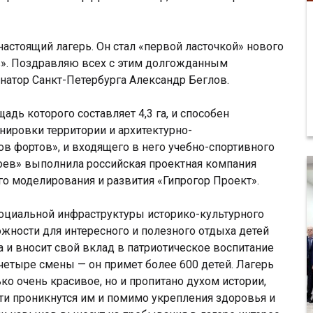
астоящий лагерь. Он стал «первой ласточкой» нового
в». Поздравляю всех с этим долгожданным
натор Санкт-Петербурга Александр Беглов.
дь которого составляет 4,3 га, и способен
анировки территории и архитектурно-
в фортов», и входящего в него учебно-спортивного
оев» выполнила российская проектная компания
го моделирования и развития «Гипрогор Проект».
социальной инфраструктуры историко-культурного
жности для интересного и полезного отдыха детей
 и вносит свой вклад в патриотическое воспитание
четыре смены — он примет более 600 детей. Лагерь
ко очень красивое, но и пропитано духом истории,
ети проникнутся им и помимо укрепления здоровья и