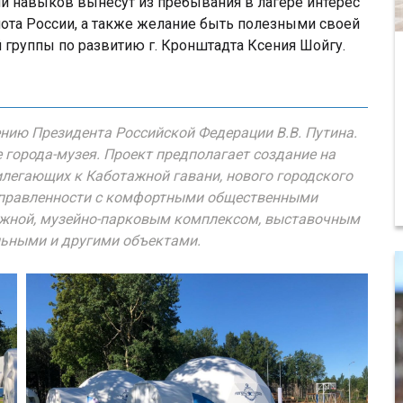
и навыков вынесут из пребывания в лагере интерес
ота России, а также желание быть полезными своей
й группы по развитию г. Кронштадта Ксения Шойгу.
ению Президента Российской Федерации В.В. Путина.
 города-музея. Проект предполагает создание на
илегающих к Каботажной гавани, нового городского
направленности с комфортными общественными
режной, музейно-парковым комплексом, выставочным
льными и другими объектами.