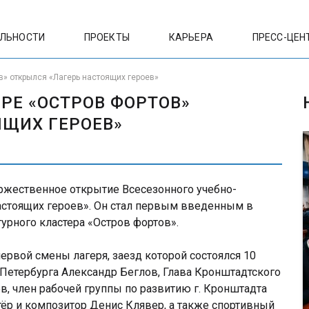
ЕЛЬНОСТИ
ПРОЕКТЫ
КАРЬЕРА
ПРЕСС-ЦЕН
в» открылся «Лагерь настоящих героев»
РЕ «ОСТРОВ ФОРТОВ»
ЯЩИХ ГЕРОЕВ»
оржественное открытие Всесезонного учебно-
астоящих героев». Он стал первым введенным в
урного кластера «Остров фортов».
ервой смены лагеря, заезд которой состоялся 10
-Петербурга Александр Беглов, Глава Кронштадтского
в, член рабочей группы по развитию г. Кронштадта
тёр и композитор Денис Клявер, а также спортивный