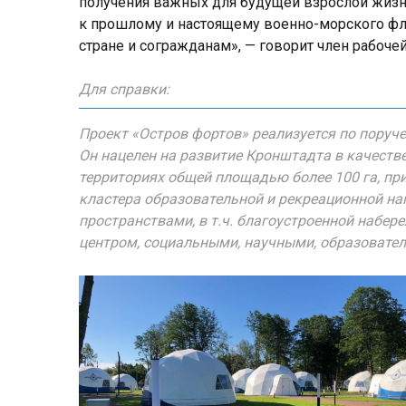
получения важных для будущей взрослой жизн
к прошлому и настоящему военно-морского фл
стране и согражданам», — говорит член рабоче
Для справки:
Проект «Остров фортов» реализуется по поруч
Он нацелен на развитие Кронштадта в качестве
территориях общей площадью более 100 га, пр
кластера образовательной и рекреационной 
пространствами, в т.ч. благоустроенной набе
центром, социальными, научными, образовате