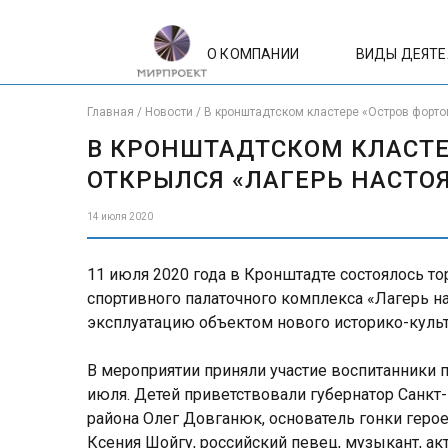
О КОМПАНИИ
ВИДЫ ДЕЯТ
Главная
/
Новости
/
В кронштадтском кластере «Остров форто
В КРОНШТАДТСКОМ КЛАСТЕ
ОТКРЫЛСЯ «ЛАГЕРЬ НАСТО
14 июля 2020
11 июля 2020 года в Кронштадте состоялось т
спортивного палаточного комплекса «Лагерь н
эксплуатацию объектом нового историко-культ
В мероприятии приняли участие воспитанники п
июля. Детей приветствовали губернатор Санкт
района Олег Довганюк, основатель гонки герое
Ксения Шойгу, российский певец, музыкант, ак