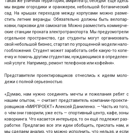
Такая же улич­ная тер­ри­то­рия, амфи­те­атр, бесед­ки. Еще здесь
мы видим ого­ро­ди­ки и оран­же­реи, неболь­шой бота­ни­че­ский
сад. На кры­шах пере­хо­дов меж­ду кор­пу­са­ми мож­но раз­ме­
стить лет­ние веран­ды. Обя­за­тель­но долж­ны быть вело­пар­
ков­ки, пар­ков­ки для само­ка­тов. Мож­но раз­ме­стить ком­мер­че­
ские стан­ции про­ка­та элек­тро­транс­пор­та. Мы преду­смот­ре­ли
отдель­ное про­стран­ство, где сту­ден­ты могут орга­ни­зо­вать
свой неболь­шой биз­нес, стар­тап по упро­щен­ной моде­ли нало­
го­об­ло­же­ния. Сту­дент может зара­бо­тать себе какую-то копе­
еч­ку и помочь дру­гим сту­ден­там, нуж­да­ю­щим­ся в опре­де­лен­
ной услу­ге. Напри­мер, ремонт теле­фо­нов или кофей­ня».
Пред­ста­ви­те­ли про­ек­ти­ров­щи­ков отнес­лись к иде­ям моло­
дежи с пол­ной серьез­но­стью.
«Думаю, нам нуж­но соеди­нять меч­ты и поже­ла­ния ребят с
нашим опы­том, — счи­та­ет пред­ста­ви­тель ком­па­нии-про­ек­ти­
ров­щи­ков «МИРПРОЕКТ» Алек­сей Дани­лен­ко. — Часть из того,
о чём они гово­ри­ли, уже есть — спор­тив­ный центр, кафе, зоны
ковор­кин­га. Что каса­ет­ся инте­рье­ра, то он ещё под­ле­жит раз­
ра­бот­ке. Пред­ла­гаю все эти идеи обоб­щить, при­слать нам, и
мы сде­ла­ем ана­лиз, что мож­но испол­нить, что нель­зя, и если