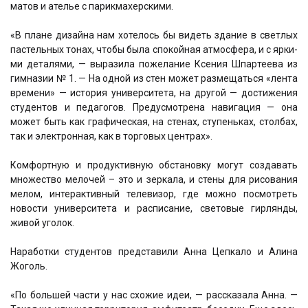
ма­тов и ате­лье с парик­ма­хер­ски­ми.
«В плане дизай­на нам хоте­лось бы видеть зда­ние в свет­лых
пастель­ных тонах, что­бы была спо­кой­ная атмо­сфе­ра, и с ярки­
ми дета­ля­ми, — выра­зи­ла поже­ла­ние Ксе­ния Шпар­те­е­ва из
гим­на­зии № 1. — На одной из стен может раз­ме­щать­ся «лен­та
вре­ме­ни» — исто­рия уни­вер­си­те­та, на дру­гой — дости­же­ния
сту­ден­тов и педа­го­гов. Преду­смот­ре­на нави­га­ция — она
может быть как гра­фи­че­ская, на сте­нах, сту­пень­ках, стол­бах,
так и элек­трон­ная, как в тор­го­вых цен­трах».
Ком­форт­ную и про­дук­тив­ную обста­нов­ку могут созда­вать
мно­же­ство мело­чей – это и зер­ка­ла, и сте­ны для рисо­ва­ния
мелом, интер­ак­тив­ный теле­ви­зор, где мож­но посмот­реть
ново­сти уни­вер­си­те­та и рас­пи­са­ние, све­то­вые гир­лян­ды,
живой уго­лок.
Нара­бот­ки сту­ден­тов пред­ста­ви­ли Анна Цеп­ка­ло и Али­на
Жоголь.
«По боль­шей части у нас схо­жие идеи, — рас­ска­за­ла Анна. —