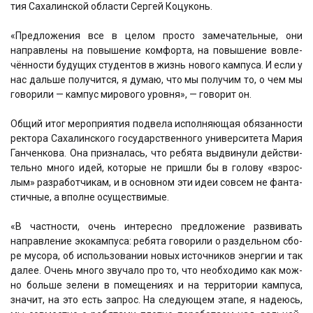
тия Саха­лин­ской обла­сти Сер­гей Коцу­конь.
«Пред­ло­же­ния все в целом про­сто заме­ча­тель­ные, они
направ­ле­ны на повы­ше­ние ком­фор­та, на повы­ше­ние вовле­
чён­но­сти буду­щих сту­ден­тов в жизнь ново­го кам­пу­са. И если у
нас даль­ше полу­чит­ся, я думаю, что мы полу­чим то, о чем мы
гово­ри­ли — кам­пус миро­во­го уров­ня», — гово­рит он.
Общий итог меро­при­я­тия под­ве­ла испол­ня­ю­щая обя­зан­но­сти
рек­то­ра Саха­лин­ско­го госу­дар­ствен­но­го уни­вер­си­те­та Мария
Ган­чен­ко­ва. Она при­зна­лась, что ребя­та выдви­ну­ли дей­стви­
тель­но мно­го идей, кото­рые не при­шли бы в голо­ву «взрос­
лым» раз­ра­бот­чи­кам, и в основ­ном эти идеи совсем не фан­та­
стич­ные, а вполне осу­ще­стви­мые.
«В част­но­сти, очень инте­рес­но пред­ло­же­ние раз­ви­вать
направ­ле­ние эко­кам­пу­са: ребя­та гово­ри­ли о раз­дель­ном сбо­
ре мусо­ра, об исполь­зо­ва­нии новых источ­ни­ков энер­гии и так
далее. Очень мно­го зву­ча­ло про то, что необ­хо­ди­мо как мож­
но боль­ше зеле­ни в поме­ще­ни­ях и на тер­ри­то­рии кам­пу­са,
зна­чит, на это есть запрос. На сле­ду­ю­щем эта­пе, я наде­юсь,