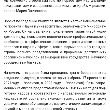
мы сов­мест­но с ребя­та­ми плот­но пора­бо­та­ем над даль­ней­
шим раз­ви­ти­ем и совер­шен­ство­ва­ни­ем этих идей», — резю­ми­
ро­ва­ла Мария Ган­чен­ко­ва.
Про­ект по созда­нию кам­пу­сов явля­ет­ся частью наци­о­наль­но­
го про­ек­та «Нау­ка и уни­вер­си­те­ты», реа­ли­зу­е­мо­го Мино­бр­на­у­
ки Рос­сии. Он направ­лен на при­вле­че­ние талант­ли­вой моло­
де­жи в нау­ку, повы­ше­ние вовле­чен­но­сти про­фес­си­о­наль­но­го
сооб­ще­ства в эффек­тив­ное реше­ние стра­те­ги­че­ски важ­ных
вопро­сов в науч­ной сфе­ре, а так­же фор­ми­ро­ва­ние у граж­дан
стра­ны пол­но­го пред­став­ле­ния о про­рыв­ных дости­же­ни­ях
рос­сий­ской нау­ки при вза­и­мо­дей­ствии госу­дар­ства, науч­но­го
сооб­ще­ства и биз­не­са.
Напом­ним, что ранее были про­ве­де­ны два отбо­ра заявок на
созда­ние кам­пу­сов, в рам­ках кото­рых выбра­ны 17 про­ек­тов (в
2021году – про­ек­тов, в 2022 году – 9про­ек­тов). Сеть совре­
мен­ных кам­пу­сов предо­ста­вит более 61 тыся­чи мест для под­
го­тов­ки кад­ров в соот­вет­ствии с направ­ле­ни­я­ми реги­о­наль­
ных стра­те­гий соци­аль­но-эко­но­ми­че­ско­го раз­ви­тия, а так­же
уве­ли­чит долю обу­ча­ю­щих­ся, систе­ма­ти­че­ски зани­ма­ю­щих­ся
нау­кой, и моло­дых пре­по­да­ва­те­лей и уче­ных.