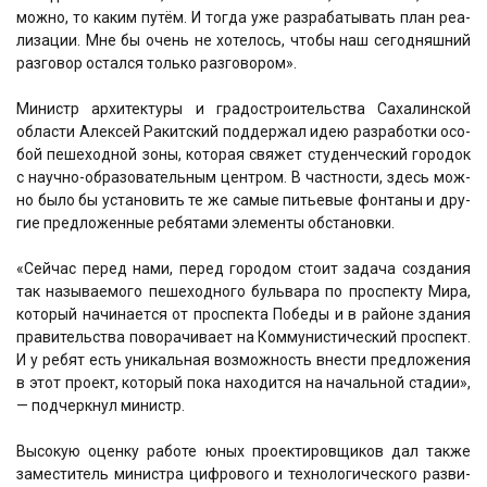
мож­но, то каким путём. И тогда уже раз­ра­ба­ты­вать план реа­
ли­за­ции. Мне бы очень не хоте­лось, что­бы наш сего­дняш­ний
раз­го­вор остал­ся толь­ко раз­го­во­ром».
Министр архи­тек­ту­ры и гра­до­стро­и­тель­ства Саха­лин­ской
обла­сти Алек­сей Ракит­ский под­дер­жал идею раз­ра­бот­ки осо­
бой пеше­ход­ной зоны, кото­рая свя­жет сту­ден­че­ский горо­док
с науч­но-обра­зо­ва­тель­ным цен­тром. В част­но­сти, здесь мож­
но было бы уста­но­вить те же самые питье­вые фон­та­ны и дру­
гие пред­ло­жен­ные ребя­та­ми эле­мен­ты обста­нов­ки.
«Сей­час перед нами, перед горо­дом сто­ит зада­ча созда­ния
так назы­ва­е­мо­го пеше­ход­но­го буль­ва­ра по про­спек­ту Мира,
кото­рый начи­на­ет­ся от про­спек­та Побе­ды и в рай­оне зда­ния
пра­ви­тель­ства пово­ра­чи­ва­ет на Ком­му­ни­сти­че­ский про­спект.
И у ребят есть уни­каль­ная воз­мож­ность вне­сти пред­ло­же­ния
в этот про­ект, кото­рый пока нахо­дит­ся на началь­ной ста­дии»,
— под­черк­нул министр.
Высо­кую оцен­ку рабо­те юных про­ек­ти­ров­щи­ков дал так­же
заме­сти­тель мини­стра циф­ро­во­го и тех­но­ло­ги­че­ско­го раз­ви­