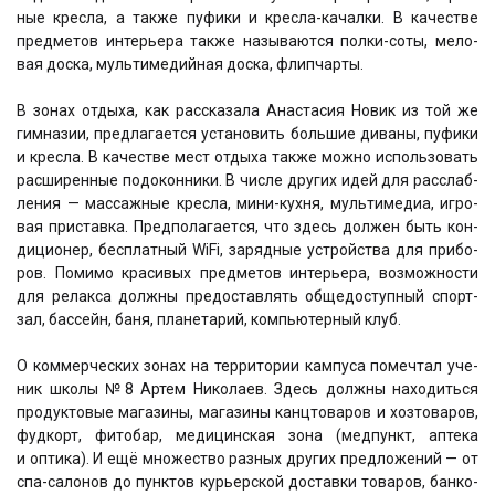
ные крес­ла, а так­же пуфи­ки и крес­ла-качал­ки. В каче­стве
пред­ме­тов инте­рье­ра так­же назы­ва­ют­ся пол­ки-соты, мело­
вая дос­ка, муль­ти­ме­дий­ная дос­ка, флип­чар­ты.
В зонах отды­ха, как рас­ска­за­ла Ана­ста­сия Новик из той же
гим­на­зии, пред­ла­га­ет­ся уста­но­вить боль­шие дива­ны, пуфи­ки
и крес­ла. В каче­стве мест отды­ха так­же мож­но исполь­зо­вать
рас­ши­рен­ные под­окон­ни­ки. В чис­ле дру­гих идей для рас­слаб­
ле­ния — мас­саж­ные крес­ла, мини-кух­ня, муль­ти­ме­диа, игро­
вая при­став­ка. Пред­по­ла­га­ет­ся, что здесь дол­жен быть кон­
ди­ци­о­нер, бес­плат­ный WiFi, заряд­ные устрой­ства для при­бо­
ров. Поми­мо кра­си­вых пред­ме­тов инте­рье­ра, воз­мож­но­сти
для релак­са долж­ны предо­став­лять обще­до­ступ­ный спорт­
зал, бас­сейн, баня, пла­не­та­рий, ком­пью­тер­ный клуб.
О ком­мер­че­ских зонах на тер­ри­то­рии кам­пу­са помеч­тал уче­
ник шко­лы №8 Артем Нико­ла­ев. Здесь долж­ны нахо­дить­ся
про­дук­то­вые мага­зи­ны, мага­зи­ны канц­то­ва­ров и хозто­ва­ров,
фуд­корт, фито­бар, меди­цин­ская зона (мед­пункт, апте­ка
и опти­ка). И ещё мно­же­ство раз­ных дру­гих пред­ло­же­ний — от
спа-сало­нов до пунк­тов курьер­ской достав­ки това­ров, бан­ко­