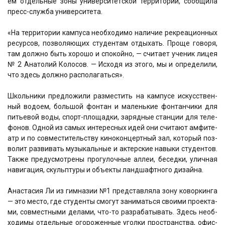
ем отдель­ные зоны уни­вер­си­тет­ской тер­ри­то­рии, сообщила
пресс-служба университета.
«На тер­ри­то­рии кам­пу­са необ­хо­ди­мо нали­чие рекре­а­ци­он­ных
ресур­сов, поз­во­ля­ю­щих сту­ден­там отды­хать. Про­ще говоря,
там долж­но быть хоро­шо и спо­кой­но, — счи­та­ет ученик лицея
№ 2 Ана­то­лий Коло­сов. — Исхо­дя из это­го, мы и опре­де­ли­ли,
что здесь долж­но рас­по­ла­гать­ся».
Школь­ни­ки пред­ло­жи­ли раз­ме­стить на кам­пу­се искус­ствен­
ный водо­ем, боль­шой фон­тан и малень­кие фон­тан­чи­ки для
питье­вой воды, спорт-пло­щад­ки, заряд­ные стан­ции для теле­
фо­нов. Одной из самых инте­рес­ных идей они счи­та­ют амфи­те­
атр и по сов­ме­сти­тель­ству кино­кон­церт­ный зал, кото­рый поз­
во­лит раз­ви­вать музы­каль­ные и актер­ские навы­ки сту­ден­тов.
Так­же преду­смот­ре­ны про­гу­лоч­ные аллеи, бесед­ки, улич­ная
нави­га­ция, скульп­ту­ры и объ­ек­ты ланд­шафт­ного дизай­на.
Ана­ста­сия Ли из гим­на­зии №1 пред­став­ля­ла зону ковор­кин­га
— это место, где сту­ден­ты смо­гут зани­мать­ся сво­и­ми проек­та­
ми, сов­мест­ны­ми дела­ми, что-то раз­ра­ба­ты­вать. Здесь необ­
хо­ди­мы отдель­ные ого­ро­жен­ные угол­ки пространства, офис­