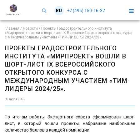
+7 (495) 150-16-37
RU
EN
Главная
/
Новости
/
Проекты Градостроительного института
«Мирпроект» вошли в шорт-лист IX Всероссийского открытого конкурса
с международным участием «ТИМ-ЛИДЕРЫ 2024/25».
ПРОЕКТЫ ГРАДОСТРОИТЕЛЬНОГО
ИНСТИТУТА «МИРПРОЕКТ» ВОШЛИ В
ШОРТ-ЛИСТ IX ВСЕРОССИЙСКОГО
ОТКРЫТОГО КОНКУРСА С
МЕЖДУНАРОДНЫМ УЧАСТИЕМ «ТИМ-
ЛИДЕРЫ 2024/25».
09 июля 2025
По итогам работы Экспертного совета сформирован шорт-
лист, в который вошли проекты, набравшие наибольшее
количество баллов в каждой номинации.