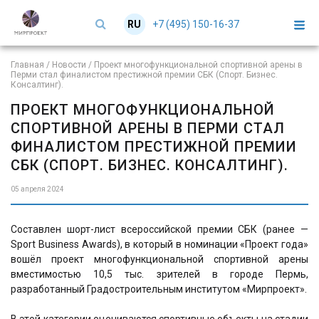
+7 (495) 150-16-37
RU
EN
Главная
/
Новости
/
Проект многофункциональной спортивной арены в
Перми стал финалистом престижной премии СБК (Спорт. Бизнес.
Консалтинг).
ПРОЕКТ МНОГОФУНКЦИОНАЛЬНОЙ
СПОРТИВНОЙ АРЕНЫ В ПЕРМИ СТАЛ
ФИНАЛИСТОМ ПРЕСТИЖНОЙ ПРЕМИИ
СБК (СПОРТ. БИЗНЕС. КОНСАЛТИНГ).
05 апреля 2024
Составлен шорт-лист всероссийской премии СБК (ранее —
Sport Business Awards), в который в номинации «Проект года»
вошёл проект многофункциональной спортивной арены
вместимостью 10,5 тыс. зрителей в городе Пермь,
разработанный Градостроительным институтом «Мирпроект».
В этой категории оцениваются спортивные объекты на стадии