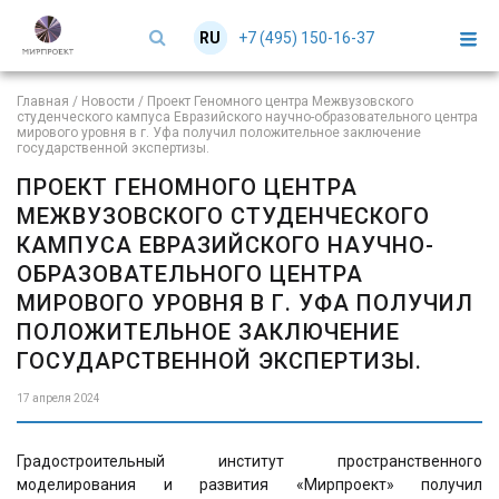
+7 (495) 150-16-37
RU
EN
Главная
/
Новости
/
Проект Геномного центра Межвузовского
студенческого кампуса Евразийского научно-образовательного центра
мирового уровня в г. Уфа получил положительное заключение
государственной экспертизы.
ПРОЕКТ ГЕНОМНОГО ЦЕНТРА
МЕЖВУЗОВСКОГО СТУДЕНЧЕСКОГО
КАМПУСА ЕВРАЗИЙСКОГО НАУЧНО-
ОБРАЗОВАТЕЛЬНОГО ЦЕНТРА
МИРОВОГО УРОВНЯ В Г. УФА ПОЛУЧИЛ
ПОЛОЖИТЕЛЬНОЕ ЗАКЛЮЧЕНИЕ
ГОСУДАРСТВЕННОЙ ЭКСПЕРТИЗЫ.
17 апреля 2024
Градостроительный институт пространственного
моделирования и развития «Мирпроект» получил