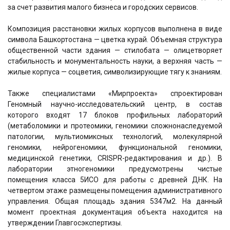
за счет развития малого бизнеса и городских сервисов.
Композиция расстановки жилых корпусов выполнена в виде
символа Башкортостана — цветка курай. Объемная структура
общественной части здания — стилобата — олицетворяет
стабильность и монументальность науки, а верхняя часть —
жилые корпуса — соцветия, символизирующие тягу к знаниям.
Также специалистами «Мирпроекта» спроектирован
Геномный научно-исследовательский центр, в состав
которого входят 17 блоков профильных лабораторий
(метаболомики и протеомики, геномики сложнонаследуемой
патологии, мультиомиксных технологий, молекулярной
геномики, нейрогеномики, функциональной геномики,
медицинской генетики, CRISPR-редактирования и др.). В
лаборатории этногеномики предусмотрены чистые
помещения класса 5ИСО для работы с древней ДНК. На
четвертом этаже размещены помещения административного
управления. Общая площадь здания 5347
м2
. На данный
момент проектная документация объекта находится на
утверждении Главгосэкспертизы.