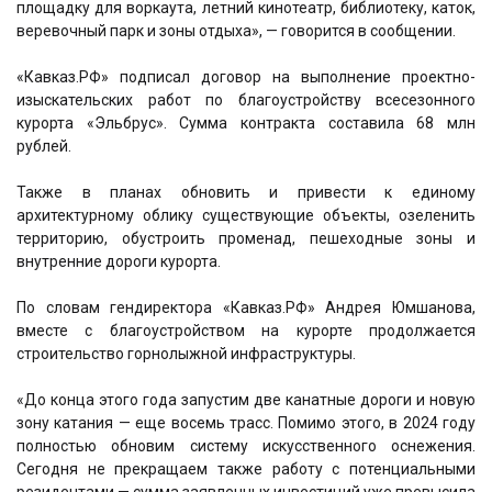
площадку для воркаута, летний кинотеатр, библиотеку, каток,
веревочный парк и зоны отдыха», — говорится в сообщении.
«Кавказ.РФ» подписал договор на выполнение проектно-
изыскательских работ по благоустройству всесезонного
курорта «Эльбрус». Сумма контракта составила 68 млн
рублей.
Также в планах обновить и привести к единому
архитектурному облику существующие объекты, озеленить
территорию, обустроить променад, пешеходные зоны и
внутренние дороги курорта.
По словам гендиректора «Кавказ.РФ» Андрея Юмшанова,
вместе с благоустройством на курорте продолжается
строительство горнолыжной инфраструктуры.
«До конца этого года запустим две канатные дороги и новую
зону катания — еще восемь трасс. Помимо этого, в 2024 году
полностью обновим систему искусственного оснежения.
Сегодня не прекращаем также работу с потенциальными
резидентами — сумма заявленных инвестиций уже превысила