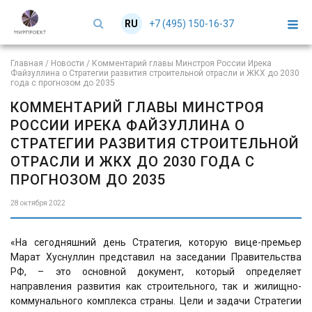
+7 (495) 150-16-37
RU
EN
Главная
/
Новости
/
Комментарий главы Минстроя России Ирека
Файзуллина о Стратегии развития строительной отрасли и ЖКХ до 2030
года с прогнозом до 2035
КОММЕНТАРИЙ ГЛАВЫ МИНСТРОЯ
РОССИИ ИРЕКА ФАЙЗУЛЛИНА О
СТРАТЕГИИ РАЗВИТИЯ СТРОИТЕЛЬНОЙ
ОТРАСЛИ И ЖКХ ДО 2030 ГОДА С
ПРОГНОЗОМ ДО 2035
28 октября 2022
«На сегодняшний день Стратегия, которую вице-премьер
Марат Хуснуллин представил на заседании Правительства
РФ, – это основной документ, который определяет
направления развития как строительного, так и жилищно-
коммунального комплекса страны. Цели и задачи Стратегии