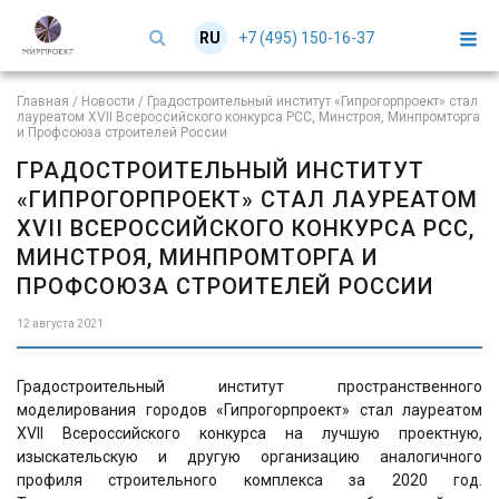
+7 (495) 150-16-37
RU
EN
Главная
/
Новости
/
Градостроительный институт «Гипрогорпроект» стал
лауреатом XVII Всероссийского конкурса РСС, Минстроя, Минпромторга
и Профсоюза строителей России
ГРАДОСТРОИТЕЛЬНЫЙ ИНСТИТУТ
«ГИПРОГОРПРОЕКТ» СТАЛ ЛАУРЕАТОМ
XVII ВСЕРОССИЙСКОГО КОНКУРСА РСС,
МИНСТРОЯ, МИНПРОМТОРГА И
ПРОФСОЮЗА СТРОИТЕЛЕЙ РОССИИ
12 августа 2021
Градостроительный институт пространственного
моделирования городов «Гипрогорпроект» стал лауреатом
XVII Всероссийского конкурса на лучшую проектную,
изыскательскую и другую организацию аналогичного
профиля строительного комплекса за 2020 год.