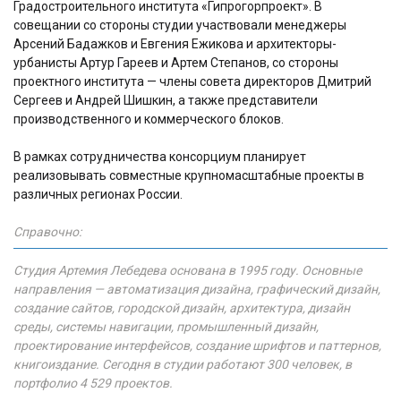
Градостроительного института «Гипрогорпроект». В
совещании со стороны студии участвовали менеджеры
Арсений Бадажков и Евгения Ежикова и архитекторы-
урбанисты Артур Гареев и Артем Степанов, со стороны
проектного института — члены совета директоров Дмитрий
Сергеев и Андрей Шишкин, а также представители
производственного и коммерческого блоков.
В рамках сотрудничества консорциум планирует
реализовывать совместные крупномасштабные проекты в
различных регионах России.
Справочно:
Студия Артемия Лебедева основана в 1995 году. Основные
направления — автоматизация дизайна, графический дизайн,
создание сайтов, городской дизайн, архитектура, дизайн
среды, системы навигации, промышленный дизайн,
проектирование интерфейсов, создание шрифтов и паттернов,
книгоиздание. Сегодня в студии работают 300 человек, в
портфолио 4 529 проектов.