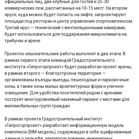
официальных лиц, две клубные для гостей и 25-30
коммерческих лож, рассчитанных на 10-15 мест. На втором
ярусе, куда можно будет попасть на лифте, запроектируют
площади под ресторан и центр управления спорткомплексом.
Третий ярус — технический с вентиляционными камерами,
будет использоваться для поддержания микроклимата на
трибунах и арене.
Проектно-изыскательские работы выполнят в два этапа. В
рамках первого этапа командой Градостроительного
института «Гипрогорпроект» будет разработан проект арены,
в рамках второго — благоустроена территория —
организованы въезды-выезды, пешеходные и парковочные
зоны, а также зоны малых архитектурных форм и уличное
освещение. Для удобства посетителей рядом с аренами
построят многоуровневый наземный паркинг с местами для
маломобильных групп граждан.
В рамках проекта Градостроительный институт
«Гипрогорпроект» разработает информационную модель
комплекса (BIM-модель), содержащую в себе оцифрованные
данные о рельефе, землепользовании, инженерных