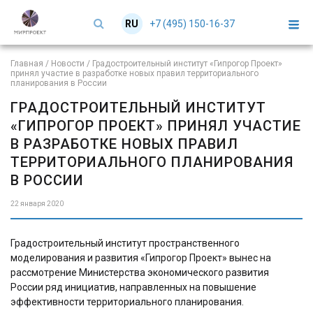
+7 (495) 150-16-37
RU
EN
Главная
/
Новости
/
Градостроительный институт «Гипрогор Проект»
принял участие в разработке новых правил территориального
планирования в России
ГРАДОСТРОИТЕЛЬНЫЙ ИНСТИТУТ
«ГИПРОГОР ПРОЕКТ» ПРИНЯЛ УЧАСТИЕ
В РАЗРАБОТКЕ НОВЫХ ПРАВИЛ
ТЕРРИТОРИАЛЬНОГО ПЛАНИРОВАНИЯ
В РОССИИ
22 января 2020
Градостроительный институт пространственного
моделирования и развития «Гипрогор Проект» вынес на
рассмотрение Министерства экономического развития
России ряд инициатив, направленных на повышение
эффективности территориального планирования.