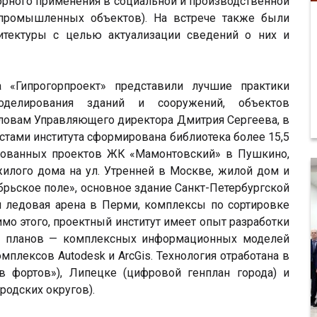
орного применения в социальной и производственной
, промышленных объектов). На встрече также были
итектуры с целью актуализации сведений о них и
та «Гипрогорпроект» представили лучшие практики
делирования зданий и сооружений, объектов
словам Управляющего директора Дмитрия Сергеева, в
тами института сформирована библиотека более 15,5
изованных проектов ЖК «Мамонтовский» в Пушкино,
илого дома на ул. Утренней в Москве, жилой дом и
рьское поле», основное здание Санкт-Петербургской
и ледовая арена в Перми, комплексы по сортировке
мо этого, проектный институт имеет опыт разработки
х планов — комплексных информационных моделей
плексов Autodesk и ArcGis. Технология отработана в
в фортов»), Липецке (цифровой генплан города) и
одских округов).