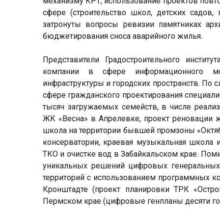
механизму КРТ, использование проектов повт
сфере (строительство школ, детских садов
затронуты вопросы ревизии памятниках арх
бюджетирования сноса аварийного жилья.
Представители Градостроительного институ
компании в сфере информационного мо
инфраструктуры и городских пространств. По 
сфере гражданского проектирования специалис
тысяч загружаемых семейств, в числе реал
ЖК «Весна» в Апрелевке, проект реновации ж
школа на территории бывшей промзоны «Октяб
консерватории, краевая музыкальная школа 
ТКО и очистке вод в Забайкальском крае. Поми
уникальных решений цифровых генеральны
территорий с использованием программных ком
Кронштадте (проект планировки ТРК «Остро
Пермском крае (цифровые генпланы десяти гор