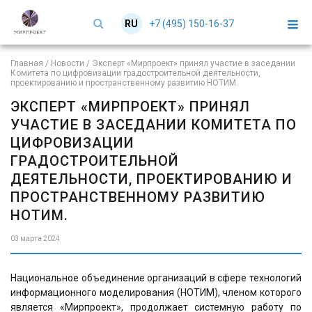
+7 (495) 150-16-37
RU
EN
Главная
/
Новости
/
Эксперт «Мирпроект» принял участие в заседании
Комитета по цифровизации градостроительной деятельности,
проектированию и пространственному развитию НОТИМ.
ЭКСПЕРТ «МИРПРОЕКТ» ПРИНЯЛ
УЧАСТИЕ В ЗАСЕДАНИИ КОМИТЕТА ПО
ЦИФРОВИЗАЦИИ
ГРАДОСТРОИТЕЛЬНОЙ
ДЕЯТЕЛЬНОСТИ, ПРОЕКТИРОВАНИЮ И
ПРОСТРАНСТВЕННОМУ РАЗВИТИЮ
НОТИМ.
03 марта 2024
Национальное объединение организаций в сфере технологий
информационного моделирования (НОТИМ), членом которого
является «Мирпроект», продолжает системную работу по