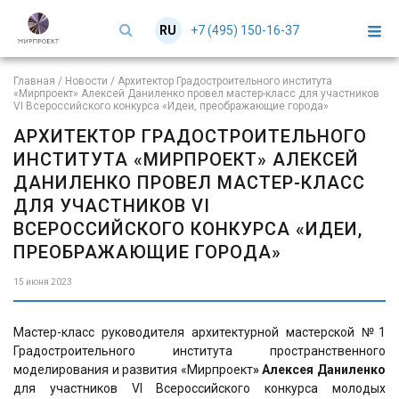
+7 (495) 150-16-37
RU
EN
Главная
/
Новости
/
Архитектор Градостроительного института
«Мирпроект» Алексей Даниленко провел мастер-класс для участников
VI Всероссийского конкурса «Идеи, преображающие города»
АРХИТЕКТОР ГРАДОСТРОИТЕЛЬНОГО
ИНСТИТУТА «МИРПРОЕКТ» АЛЕКСЕЙ
ДАНИЛЕНКО ПРОВЕЛ МАСТЕР-КЛАСС
ДЛЯ УЧАСТНИКОВ VI
ВСЕРОССИЙСКОГО КОНКУРСА «ИДЕИ,
ПРЕОБРАЖАЮЩИЕ ГОРОДА»
15 июня 2023
Мастер-класс руководителя архитектурной мастерской №1
Градостроительного института пространственного
моделирования и развития «Мирпроект
» Алексея Даниленко
для участников VI Всероссийского конкурса молодых