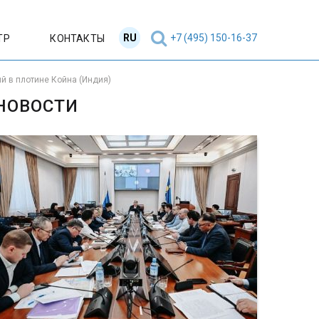
RU
EN
+7 (495) 150-16-37
ТР
КОНТАКТЫ
й в плотине Койна (Индия)
НОВОСТИ